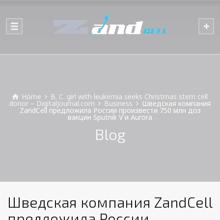
Home
B. C. girl with leukemia seeks Christmas stem cell
donor – DigitalJournal.com
Business
Шведская компания
ZandCell предложила России произвести 750 млн доз
вакцин Sputnik V и Aurora
Blog
Шведская компания ZandCell
предложила России