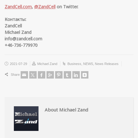
ZandCell.com
,
@ZandCell
on Twitter.
Контакты:
ZandCell
Michael Zand
info@zandcell.com
+46-736-779970
2021-07-29
Michael Zand
Business
,
NEWS
,
News Releases
Share
About Michael Zand